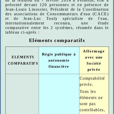
de la réunion du 7 février 2014 à Pélussin, elle a
présenté devant 120 personnes et en présence de
Jean-Louis Linossier, Président de la Coordination
des associations de Consommateurs d'eau (CACE)
et de Jean-Luc Touly spécialiste de l'eau,
internationnalement reconnu, une étude
comparative entre les 2 systèmes, résumée dans le
tableau ci-après :
Eléments comparatifs
Affermage
Régie publique à
ELEMENTS
avec une
autonomie
Société
COMPARATIFS
financière
privée
Comptabilité
privée.
Tous les
éléments ne
sont pas
contrôlables,