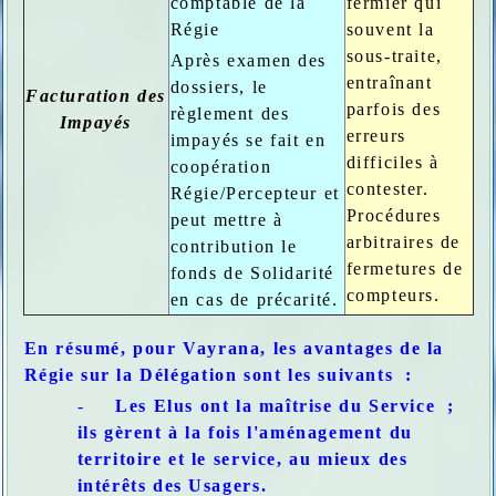
comptable de la
fermier qui
Régie
souvent la
sous-traite,
Après examen des
entraînant
dossiers, le
Facturation des
parfois des
règlement des
Impayés
erreurs
impayés se fait en
difficiles à
coopération
contester.
Régie/Percepteur et
Procédures
peut mettre à
arbitraires de
contribution le
fermetures de
fonds de Solidarité
compteurs.
en cas de précarité.
En résumé, pour Vayrana, les avantages de la
Régie sur la Délégation sont les suivants :
-
Les Elus ont la maîtrise du Service ;
ils gèrent à la fois l'aménagement du
territoire et le service, au mieux des
intérêts des Usagers.