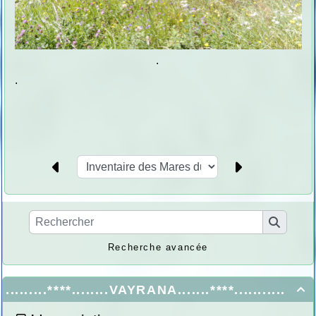
.
.
Recherche avancée
.........****........VAYRANA.......****...........
