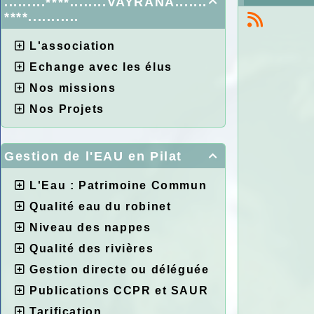
.........****........VAYRANA.......

****...........
L'association
Echange avec les élus
Nos missions
Nos Projets
Gestion de l'EAU en Pilat

L'Eau : Patrimoine Commun
Qualité eau du robinet
Niveau des nappes
Qualité des rivières
Gestion directe ou déléguée
Publications CCPR et SAUR
Tarification