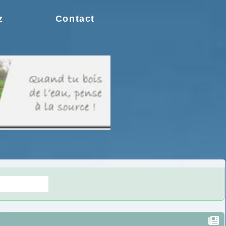
z
Contact
s doutes.