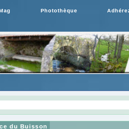
.Mag
Photothèque
Adhére
gie une idée moderne
Choix de la CCPR ! no
ce du Buisson