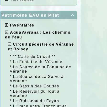
Patrimoine EAU en Pilat

Inventaires
AquaVayrana : Les chemins
de l'eau
Circuit pédestre de Véranne
et Roisey
*
** Carte du Circuit **
*
La Fontaine de Véranne.
*
La Source de la Fontaine de
Véranne
*
La Source de La Serve à
Véranne
*
Le Bassin des Gouttes
*
Le Réservoir du Tout à
Véranne
*
Le Ruisseau du Fayan
*
L'Etang entre Tronchiat et