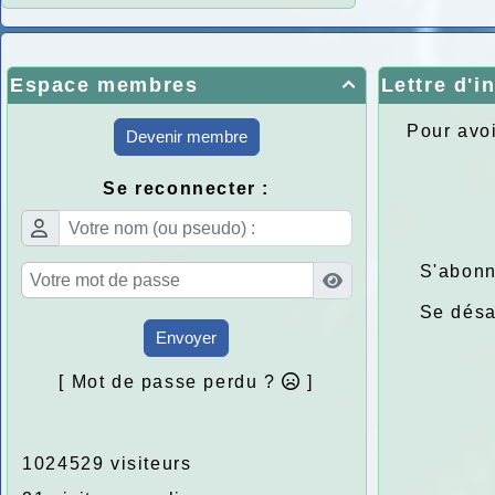
Espace membres
Lettre d'i

Pour avoi
Devenir membre
Se reconnecter :
S'abonn
Se dés
Envoyer
[ Mot de passe perdu ?
]
1024529 visiteurs