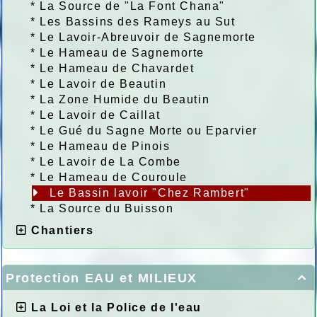
*
La Source de "La Font Chana"
*
Les Bassins des Rameys au Sut
*
Le Lavoir-Abreuvoir de Sagnemorte
*
Le Hameau de Sagnemorte
*
Le Hameau de Chavardet
*
Le Lavoir de Beautin
*
La Zone Humide du Beautin
*
Le Lavoir de Caillat
*
Le Gué du Sagne Morte ou Eparvier
*
Le Hameau de Pinois
*
Le Lavoir de La Combe
*
Le Hameau de Couroule
Le Bassin lavoir "Chez Rambert"
*
La Source du Buisson
Chantiers
Protection EAU et MILIEUX

La Loi et la Police de l'eau