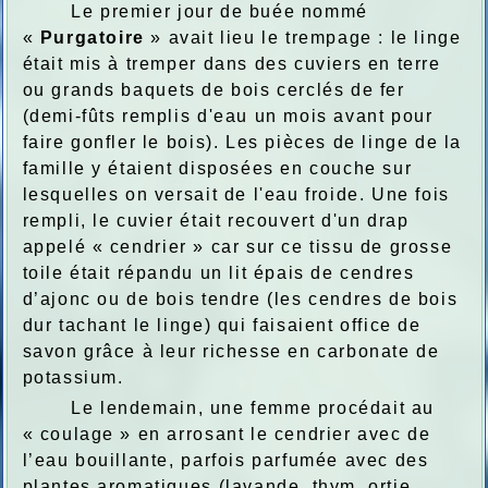
Le premier jour de buée nommé
«
Purgatoire
» avait lieu le trempage : le linge
était mis à tremper dans des cuviers en terre
ou grands baquets de bois cerclés de fer
(demi-fûts remplis d'eau un mois avant pour
faire gonfler le bois). Les pièces de linge de la
famille y étaient disposées en couche sur
lesquelles on versait de l'eau froide. Une fois
rempli, le cuvier était recouvert d'un drap
appelé « cendrier » car sur ce tissu de grosse
toile était répandu un lit épais de cendres
d’ajonc ou de bois tendre (les cendres de bois
dur tachant le linge) qui faisaient office de
savon grâce à leur richesse en carbonate de
potassium.
Le lendemain, une femme procédait au
« coulage » en arrosant le cendrier avec de
l’eau bouillante, parfois parfumée avec des
plantes aromatiques (lavande, thym, ortie,