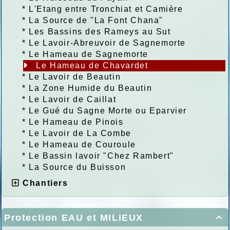
*
L'Etang entre Tronchiat et Camière
*
La Source de "La Font Chana"
*
Les Bassins des Rameys au Sut
*
Le Lavoir-Abreuvoir de Sagnemorte
*
Le Hameau de Sagnemorte
Le Hameau de Chavardet
*
Le Lavoir de Beautin
*
La Zone Humide du Beautin
*
Le Lavoir de Caillat
*
Le Gué du Sagne Morte ou Eparvier
*
Le Hameau de Pinois
*
Le Lavoir de La Combe
*
Le Hameau de Couroule
*
Le Bassin lavoir "Chez Rambert"
*
La Source du Buisson
Chantiers
Protection EAU et MILIEUX
