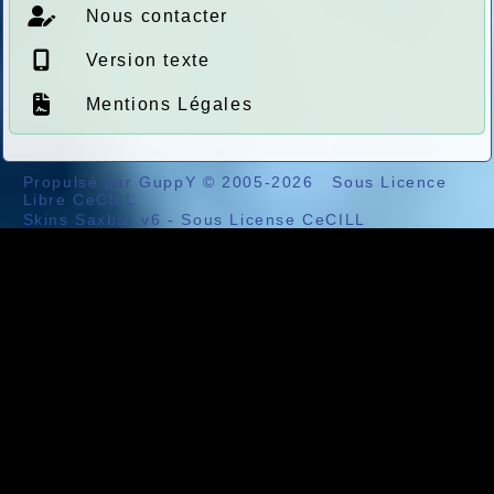
Nous contacter
Version texte
Mentions Légales
Propulsé par GuppY
© 2005-2026
Sous Licence
Libre CeCILL
Skins Saxbar v6
-
Sous License CeCILL