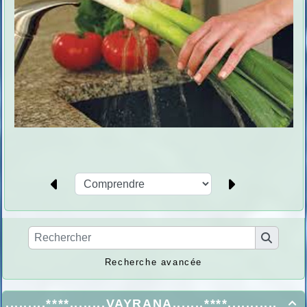
Recherche avancée
.........****........VAYRANA.......****...........
