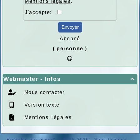
Mentions légales
.
J'accepte:
Envoyer
Abonné
( personne )
Webmaster - Infos

Nous contacter
Version texte
Mentions Légales
Propulsé par GuppY
© 2005-2026
Sous Licence