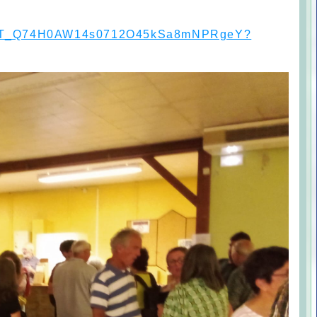
YJ6tT_Q74H0AW14s0712O45kSa8mNPRgeY?