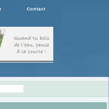
z
Contact
s doutes.