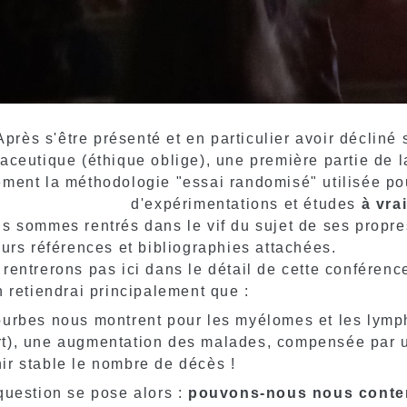
Après s'être présenté et en particulier avoir décliné 
ceutique (éthique oblige), une première partie de 
ément la méthodologie "essai randomisé" utilisée pour
d'expérimentations et études
à vra
s sommes rentrés dans le vif du sujet de ses propre
eurs références et bibliographies attachées.
rentrerons pas ici dans le détail de cette conféren
n retiendrai principalement que :
urbes nous montrent pour les myélomes et les lym
t), une augmentation des malades, compensée par un
ir stable le nombre de décès !
question se pose alors :
pouvons-nous nous conten