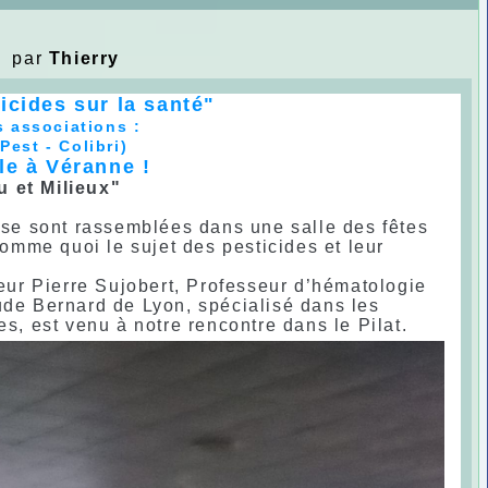
 par
Thierry
icides sur la santé"
s associations :
Pest - Colibri)
le à Véranne !
u et Milieux"
e sont rassemblées dans une salle des fêtes
mme quoi le sujet des pesticides et leur
teur Pierre Sujobert, Professeur d’hématologie
ude Bernard de Lyon, spécialisé dans les
 est venu à notre rencontre dans le Pilat.