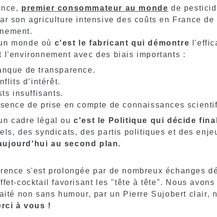
ance,
premier consommateur au monde
de pesticid
par son agriculture intensive des coûts en France de
nnement.
un monde où
c'est le fabricant qui démontre
l'effic
t l'environnement avec des biais importants :
anque de transparence.
nflits d’intérêt.
sts insuffisants.
bsence de prise en compte de connaissances scienti
n cadre légal ou
c'est le Politique qui décide fin
iels, des syndicats, des partis politiques et des en
aujourd'hui au second plan.
rence s'est prolongée par de nombreux échanges dé
ffet-cocktail favorisant les "tête à tête". Nous avon
raité non sans humour, par un Pierre Sujobert clair, 
erci à vous !