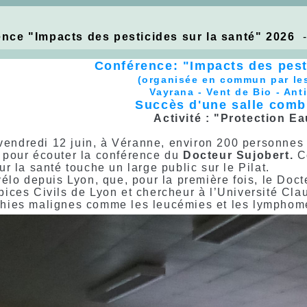
nce "Impacts des pesticides sur la santé" 2026
-
Confére
nce: "Impacts des pest
(organisée en commun par le
Vayrana - Vent de Bio - Anti
Succès d'une salle comb
Activité : "Protection Ea
redi 12 juin, à Véranne, environ 200 personnes s
 pour écouter la conférence du
Docteur Sujobert.
Co
ur la santé touche un large public sur le Pilat.
vélo depuis Lyon, que, pour la première fois, le Doc
ices Civils de Lyon et chercheur à l’Université Cla
ies malignes comme les leucémies et les lymphomes,