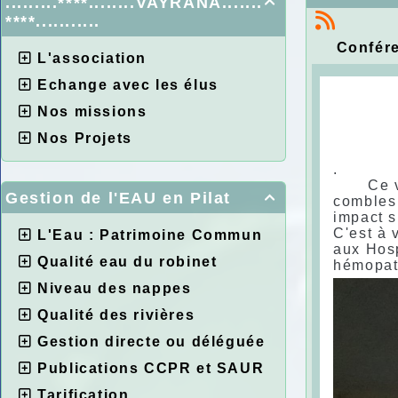
.........****........VAYRANA.......

****...........
Confére
L'association
Echange avec les élus
Nos missions
Nos Projets
.
Ce vend
Gestion de l'EAU en Pilat

combles
impact s
C'est à 
L'Eau : Patrimoine Commun
aux Hosp
Qualité eau du robinet
hémopath
Niveau des nappes
Qualité des rivières
Gestion directe ou déléguée
Publications CCPR et SAUR
Tarification