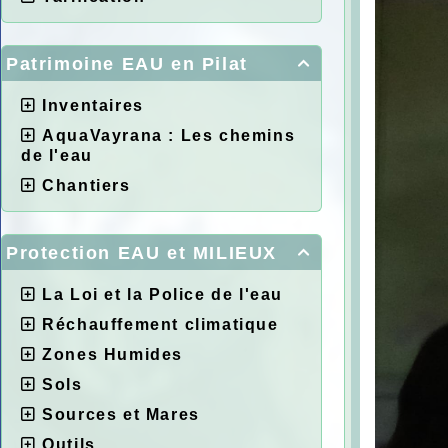
Patrimoine EAU en Pilat

Inventaires
AquaVayrana : Les chemins
de l'eau
Chantiers
Protection EAU et MILIEUX

La Loi et la Police de l'eau
Réchauffement climatique
Zones Humides
Sols
Sources et Mares
Outils