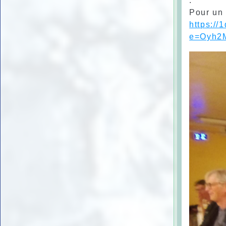
.
Pour un 
https:/
e=Oyh2