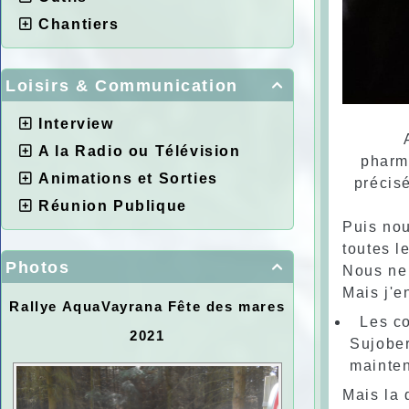
Chantiers
Loisirs & Communication

Interview
A la Radio ou Télévision
pharma
Animations et Sorties
précis
Réunion Publique
Puis nou
toutes l
Photos

Nous ne 
Mais j'e
Rallye AquaVayrana Fête des mares
Les co
2021
Sujober
mainten
Mais la 