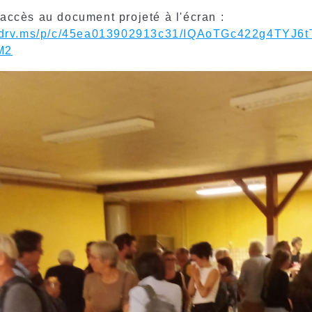
accès au document projeté à l'écran :
/1drv.ms/p/c/45ea013902913c31/IQAoTGc422g4T
M2