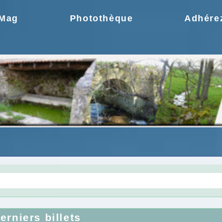
.Mag
Photothèque
Adhére
gie une idée moderne
Choix de la CCPR ! no
erniers billets