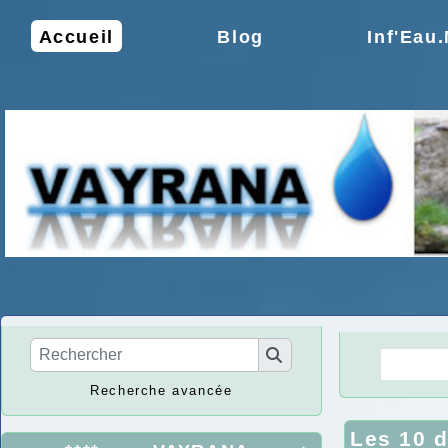
Accueil
Blog
Inf'Eau
La Ré
Recherche avancée
Les 10 d