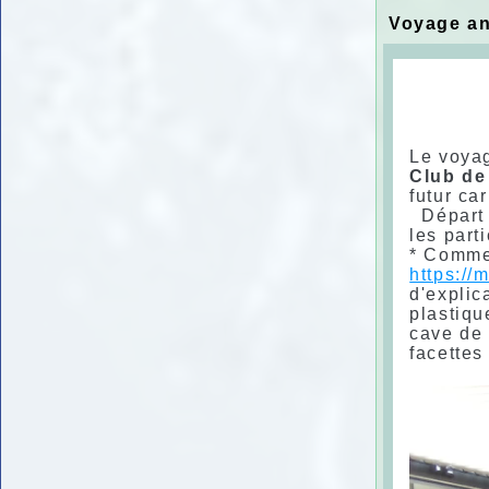
Voyage an
Le voyag
Club de 
futur ca
Dépar
les part
* Commen
https://
d'explic
plastiqu
cave de 
facettes