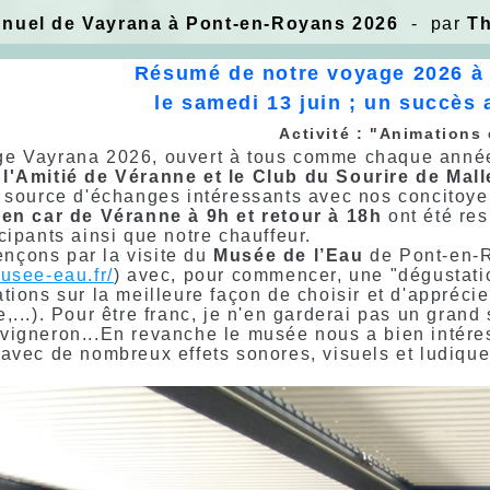
nuel de Vayrana à Pont-en-Royans 2026
- par
Th
Résumé de notre voyage 2026
à
le samedi 13 juin
; un succès a
Activité : "Animations 
e Vayrana 2026, ouvert à tous comme chaque année, a
l'Amitié de Véranne et le Club du Sourire de Mall
r source d'échanges intéressants avec nos concitoye
t
en car de Véranne
à 9h et retour à 18h
ont été res
icipants ainsi que notre chauffeur.
çons par la visite du
Musée de l’Eau
de Pont-en-
musee-eau.fr/
) avec, pour commencer, une "dégustat
ations sur la meilleure façon de choisir et d'apprécie
e,...). Pour être franc, je n'en garderai pas un grand
vigneron...En revanche le musée nous a bien intéres
 avec de nombreux effets sonores, visuels et ludique