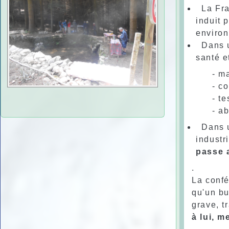
La Fr
induit 
enviro
Dans 
santé e
- m
- co
- te
- a
Dans u
industr
passe 
.
La confé
qu'un bu
grave, t
à lui, m