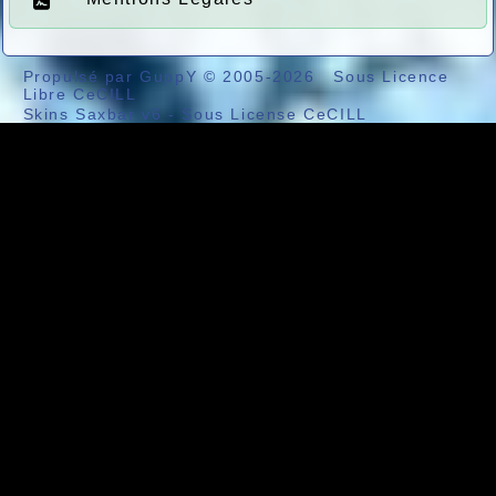
Propulsé par GuppY
© 2005-2026
Sous Licence
Libre CeCILL
Skins Saxbar v6
-
Sous License CeCILL