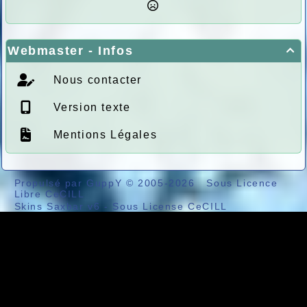
Webmaster - Infos

Nous contacter
Version texte
Mentions Légales
Propulsé par GuppY
© 2005-2026
Sous Licence
Libre CeCILL
Skins Saxbar v6
-
Sous License CeCILL