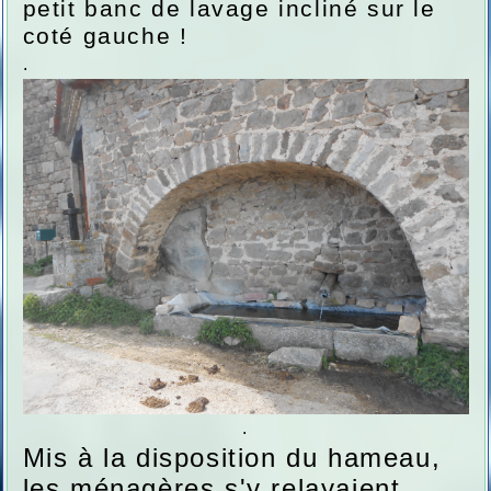
petit banc de lavage incliné sur le
coté gauche !
.
.
Mis à la disposition du hameau,
les ménagères s'y relayaient