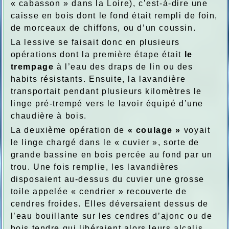
« cabasson » dans la Loire), c’est-à-dire une
caisse en bois dont le fond était rempli de foin,
de morceaux de chiffons, ou d’un coussin.
La lessive se faisait donc en plusieurs
opérations dont la première étape était
le
trempage
à l’eau des draps de lin ou des
habits résistants. Ensuite, la lavandière
transportait pendant plusieurs kilomètres le
linge pré-trempé vers le lavoir équipé d’une
chaudière à bois.
La deuxième opération de
« coulage »
voyait
le linge chargé dans le « cuvier », sorte de
grande bassine en bois percée au fond par un
trou. Une fois remplie, les lavandières
disposaient au-dessus du cuvier une grosse
toile appelée « cendrier » recouverte de
cendres froides. Elles déversaient dessus de
l’eau bouillante sur les cendres d’ajonc ou de
bois tendre qui libéraient alors leurs alcalis,