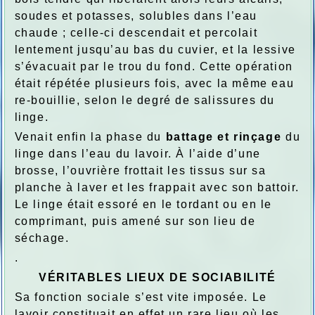
soudes et potasses, solubles dans l’eau
chaude ; celle-ci descendait et percolait
lentement jusqu’au bas du cuvier, et la lessive
s’évacuait par le trou du fond. Cette opération
était répétée plusieurs fois, avec la même eau
re-bouillie, selon le degré de salissures du
linge.
Venait enfin la phase du
battage et rinçage
du
linge dans l’eau du lavoir. À l’aide d’une
brosse, l’ouvrière frottait les tissus sur sa
planche à laver et les frappait avec son battoir.
Le linge était essoré en le tordant ou en le
comprimant, puis amené sur son lieu de
séchage.
.
VÉRITABLES LIEUX DE SOCIABILITÉ
Sa fonction sociale s’est vite imposée. Le
lavoir constituait en effet un rare lieu où les