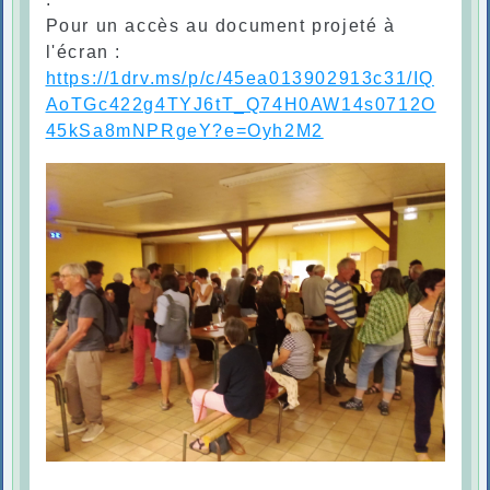
Pour un accès au document projeté à
l'écran :
https://1drv.ms/p/c/45ea013902913c31/IQ
AoTGc422g4TYJ6tT_Q74H0AW14s0712O
45kSa8mNPRgeY?e=Oyh2M2