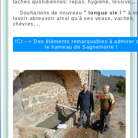
taches quotidiennes: repas, hygiène, lessive,..
Souhaitons de nouveau
" longue vie ! "
à no
lavoir-abreuvoir ainsi qu'à ses veaux, vaches,
chèvres,...
.
ICI --> Des éléments remarquables à admirer 
le hameau de Sagnemorte !