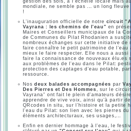
gestion des sols, à l’échelle locale mais a
mondiale, ne semble pas ... un long fleuve 
!
L'inauguration officielle de notre
circuit "
Vayrana : les chemins de l'eau"
en prése
Maires et Conseillers municipaux de la C
de Communes du Pilat Rhodanien a suscit
nombreux échanges sur cette initiative de
faire connaître le petit patrimoine de l'eau 
mieux le faire respecter. Elle nous a aussi
faire la connaissance de nouveaux élu.es 
aux problèmes de l'eau dans le Pilat: pesti
protection des captages d'eau potable, par
ressource.
Nos
deux balades accompagnées
par
Vay
Des Pierres et Des Hommes
, sur le circu
Vayrana" ont fait le plein d'amateurs désir
apprendre de vive voix, ainsi qu'à partir d
QRcodes in situ, sur l'histoire et la petite h
l'eau du Pilat: son lien avec les pierres du 
éléments architecturaux, ses usages,...
Enfin en dernier hommage à l'eau, le festiv
clôturé par un
"Concert sur l'eau"
qui a r