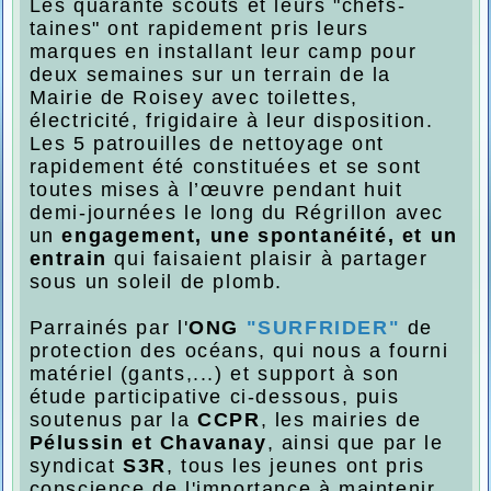
Les quarante scouts et leurs "chefs-
taines" ont rapidement pris leurs
marques en installant leur camp pour
deux semaines sur un terrain de la
Mairie de Roisey avec toilettes,
électricité, frigidaire à leur disposition.
Les 5 patrouilles de nettoyage ont
rapidement été constituées et se sont
toutes mises à l’œuvre pendant huit
demi-journées le long du Régrillon avec
un
engagement, une spontanéité, et un
entrain
qui faisaient plaisir à partager
sous un soleil de plomb.
Parrainés par l'
ONG
"SURFRIDER"
de
protection des océans, qui nous a fourni
matériel (gants,...) et support à son
étude participative ci-dessous, puis
soutenus par la
CCPR
, les mairies de
Pélussin et Chavanay
, ainsi que par le
syndicat
S3R
, tous les jeunes ont pris
conscience de l'importance à maintenir