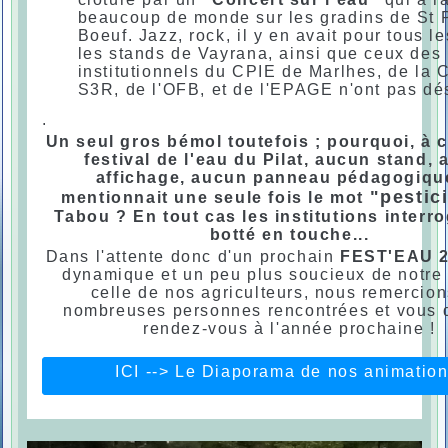
beaucoup de monde sur les gradins de St P
Boeuf. Jazz, rock, il y en avait pour tous le
les stands de Vayrana, ainsi que ceux des
institutionnels du CPIE de Marlhes, de la
S3R, de l'OFB, et de l'EPAGE n'ont pas d
.
Un seul gros bémol toutefois ; pourquoi, à 
festival de l'eau du Pilat, aucun stand,
affichage, aucun panneau pédagogiqu
"pestic
mentionnait une seule fois le mot
Tabou ? En tout cas les institutions interr
botté en touche...
Dans l'attente donc d'un prochain
FEST'EAU 
dynamique et un peu plus soucieux de notre 
celle de nos agriculteurs, nous remercion
nombreuses personnes rencontrées et vous
rendez-vous à l'année prochaine !
ICI --> Le Diaporama de nos animation