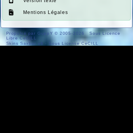
Version texte
Mentions Légales
Propulsé par GuppY
© 2005-2026
Sous Licence
Libre CeCILL
Skins Saxbar v6
-
Sous License CeCILL